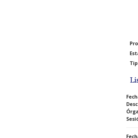
Pro
Est
Tip
Li
Fech
Desc
Órga
Sesi
Fech