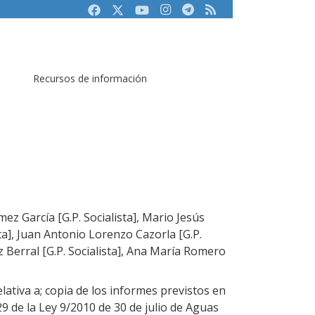
Facebook
Twitter
Youtube
Instagram
Telegram
RSS
Recursos de información
z García [G.P. Socialista], Mario Jesús
sta], Juan Antonio Lorenzo Cazorla [G.P.
z Berral [G.P. Socialista], Ana María Romero
elativa a; copia de los informes previstos en
29 de la Ley 9/2010 de 30 de julio de Aguas