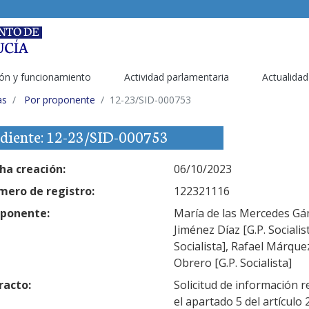
ón y funcionamiento
Actividad parlamentaria
Actualidad
as
Por proponente
12-23/SID-000753
diente: 12-23/SID-000753
ha creación:
06/10/2023
ero de registro:
122321116
ponente:
María de las Mercedes Gáme
Jiménez Díaz [G.P. Sociali
Socialista], Rafael Márque
Obrero [G.P. Socialista]
racto:
Solicitud de información r
el apartado 5 del artículo 