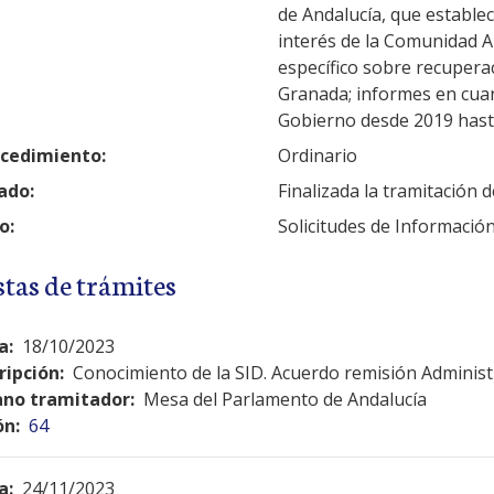
de Andalucía, que estable
interés de la Comunidad 
específico sobre recuperac
Granada; informes en cuan
Gobierno desde 2019 hasta
cedimiento:
Ordinario
ado:
Finalizada la tramitación
o:
Solicitudes de Informaci
stas de trámites
a:
18/10/2023
ripción:
Conocimiento de la SID. Acuerdo remisión Adminis
no tramitador:
Mesa del Parlamento de Andalucía
ón:
64
a:
24/11/2023