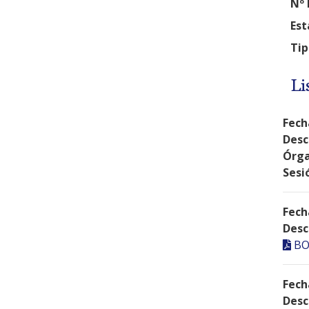
Nº 
Est
Tip
Li
Fech
Desc
Órga
Sesi
Fech
Desc
BO
Fech
Desc