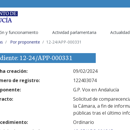
ón y funcionamiento
Actividad parlamentaria
Actualidad
as
Por proponente
12-24/APP-000331
diente: 12-24/APP-000331
ha creación:
09/02/2024
ero de registro:
122403074
ponente:
G.P. Vox en Andalucía
racto:
Solicitud de comparecenci
la Cámara, a fin de inform
públicas tras el último in
cedimiento:
Ordinario