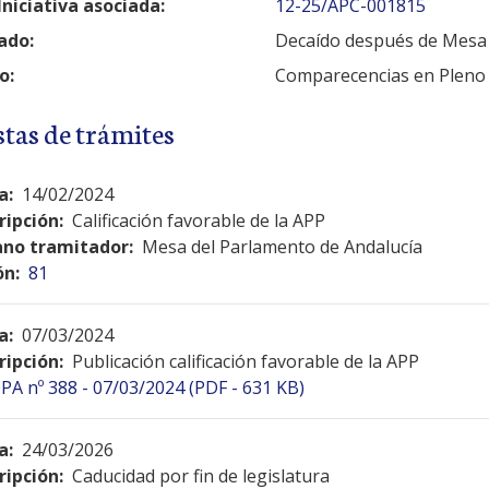
Iniciativa asociada:
12-25/APC-001815
ado:
Decaído después de Mesa
o:
Comparecencias en Pleno
stas de trámites
a:
14/02/2024
ripción:
Calificación favorable de la APP
no tramitador:
Mesa del Parlamento de Andalucía
ón:
81
a:
07/03/2024
ripción:
Publicación calificación favorable de la APP
PA nº 388 - 07/03/2024 (PDF - 631 KB)
a:
24/03/2026
ripción:
Caducidad por fin de legislatura