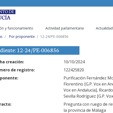
ón y funcionamiento
Actividad parlamentaria
Actualidad
as
Por proponente
12-24/PE-006856
diente: 12-24/PE-006856
ha creación:
10/10/2024
ero de registro:
122425820
ponente:
Purificación Fernández Mo
Florentino [G.P. Vox en An
Vox en Andalucía], Ricardo
Sevilla Rodríguez [G.P. Vo
racto:
Pregunta con ruego de res
la provincia de Málaga