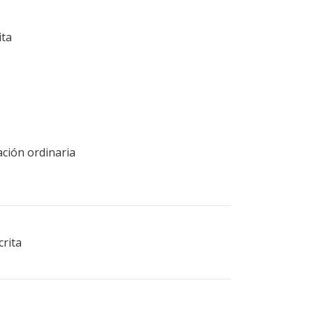
ita
ación ordinaria
crita