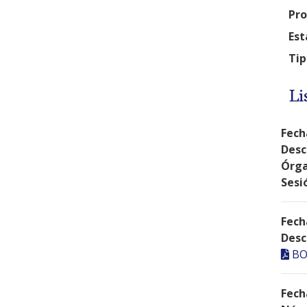
Pro
Est
Tip
Li
Fech
Desc
Órga
Sesi
Fech
Desc
BO
Fech