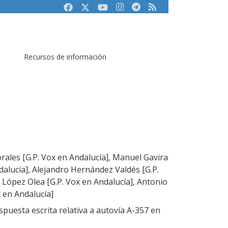
Facebook
Twitter
Youtube
Instagram
Telegram
RSS
Recursos de información
rales [G.P. Vox en Andalucía], Manuel Gavira
dalucía], Alejandro Hernández Valdés [G.P.
 López Olea [G.P. Vox en Andalucía], Antonio
x en Andalucía]
puesta escrita relativa a autovía A-357 en