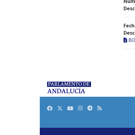
Núme
Desc
Fech
Desc
BO
Facebook
Twitter
Youtube
Instagram
Telegram
RSS