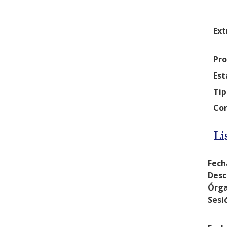
Ext
Pro
Est
Tip
Com
Li
Fech
Desc
Órga
Sesi