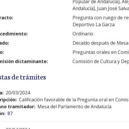
Popular de Andalucía], Al
Andalucía], Juan José Salv
racto:
Pregunta con ruego de res
Deportivo La Garza
cedimiento:
Ordinario
ado:
Decaído después de Mesa
o:
Preguntas orales en Comi
isión dictaminante:
Comisión de Cultura y De
stas de trámites
a:
20/03/2024
ripción:
Calificación favorable de la Pregunta oral en Comis
no tramitador:
Mesa del Parlamento de Andalucía
ón:
87