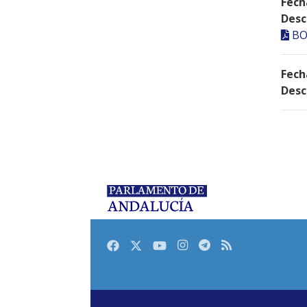
Fech
Desc
BO
Fech
Desc
Facebook
Twitter
Youtube
Instagram
Telegram
RSS