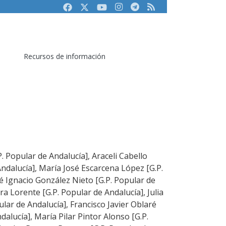
Facebook
Twitter
Youtube
Instagram
Telegram
RSS
Recursos de información
. Popular de Andalucía], Araceli Cabello
ndalucía], María José Escarcena López [G.P.
é Ignacio González Nieto [G.P. Popular de
ra Lorente [G.P. Popular de Andalucía], Julia
lar de Andalucía], Francisco Javier Oblaré
dalucía], María Pilar Pintor Alonso [G.P.