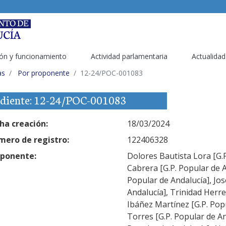
ón y funcionamiento
Actividad parlamentaria
Actualidad
as
Por proponente
12-24/POC-001083
diente: 12-24/POC-001083
ha creación:
18/03/2024
ero de registro:
122406328
ponente:
Dolores Bautista Lora [G.P
Cabrera [G.P. Popular de A
Popular de Andalucía], Jos
Andalucía], Trinidad Herre
Ibáñez Martínez [G.P. Popu
Torres [G.P. Popular de An