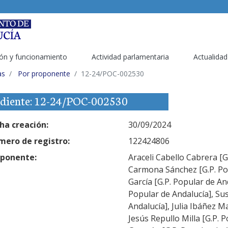
ón y funcionamiento
Actividad parlamentaria
Actualidad
as
Por proponente
12-24/POC-002530
diente: 12-24/POC-002530
ha creación:
30/09/2024
ero de registro:
122424806
ponente:
Araceli Cabello Cabrera [
Carmona Sánchez [G.P. Pop
García [G.P. Popular de An
Popular de Andalucía], Su
Andalucía], Julia Ibáñez M
Jesús Repullo Milla [G.P. 