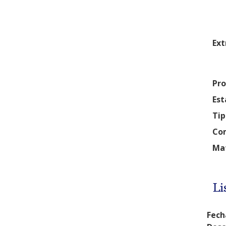
Ext
Pro
Est
Tip
Com
Mat
Li
Fech