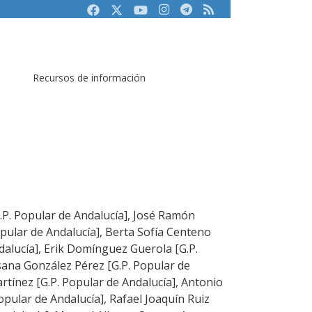
Facebook
Twitter
Youtube
Instagram
Telegram
RSS
Recursos de información
G.P. Popular de Andalucía], José Ramón
ular de Andalucía], Berta Sofía Centeno
dalucía], Erik Domínguez Guerola [G.P.
sana González Pérez [G.P. Popular de
artínez [G.P. Popular de Andalucía], Antonio
Popular de Andalucía], Rafael Joaquín Ruiz