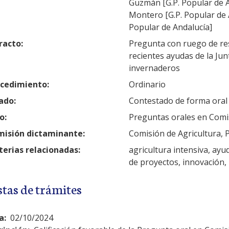
Guzmán [G.P. Popular de 
Montero [G.P. Popular de A
Popular de Andalucía]
racto:
Pregunta con ruego de res
recientes ayudas de la Ju
invernaderos
cedimiento:
Ordinario
ado:
Contestado de forma oral
o:
Preguntas orales en Comi
isión dictaminante:
Comisión de Agricultura, 
erias relacionadas:
agricultura intensiva, ayu
de proyectos, innovación,
stas de trámites
a:
02/10/2024