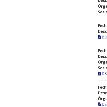
Desc
Órga
Sesi
Fech
Desc
BO
Fech
Desc
Órga
Sesi
DS
Fech
Desc
Órga
DS