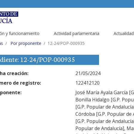
ón y funcionamiento
Actividad parlamentaria
Actualidad
as
Por proponente
12-24/POP-000935
diente: 12-24/POP-000935
ha creación:
21/05/2024
ero de registro:
122412120
ponente:
José María Ayala García [
Bonilla Hidalgo [G.P. Pop
[G.P. Popular de Andalucí
Córdoba [G.P. Popular de A
[G.P. Popular de Andalucí
Popular de Andalucía], Ma