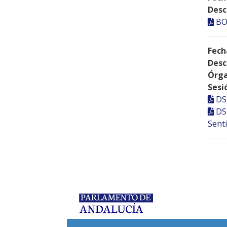
Desc
BO
Fech
Desc
Órga
Sesi
DS
DS
Senti