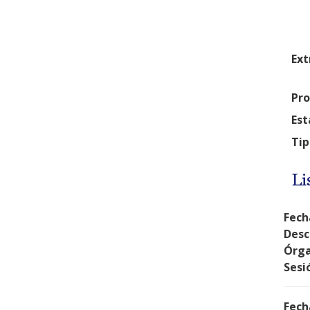
Ext
Pro
Est
Tip
Li
Fech
Desc
Órga
Sesi
Fech