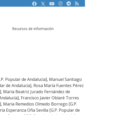
Facebook
Twitter
Youtube
Instagram
Telegram
RSS
Recursos de información
G.P. Popular de Andalucía], Manuel Santiago
ular de Andalucía], Rosa María Fuentes Pérez
a], María Beatriz Jurado Fernández de
ndalucía], Francisco Javier Oblaré Torres
a], María Remedios Olmedo Borrego [G.P.
ría Esperanza Oña Sevilla [G.P. Popular de