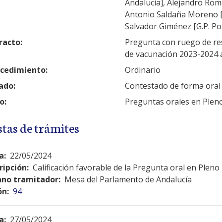
Andalucía], Alejandro Rom
Antonio Saldaña Moreno [G
Salvador Giménez [G.P. Po
racto:
Pregunta con ruego de res
de vacunación 2023-2024 a
cedimiento:
Ordinario
ado:
Contestado de forma oral
o:
Preguntas orales en Plen
stas de trámites
a:
22/05/2024
ripción:
Calificación favorable de la Pregunta oral en Pleno
no tramitador:
Mesa del Parlamento de Andalucía
ón:
94
a:
27/05/2024