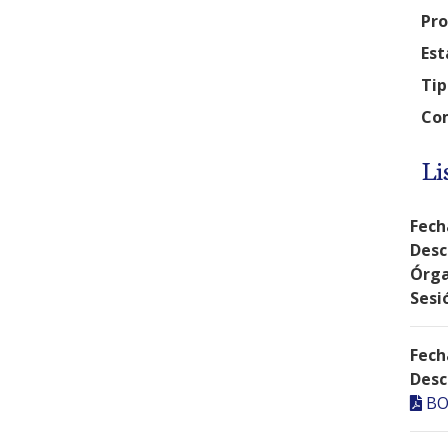
Pro
Est
Tip
Com
Li
Fech
Desc
Órga
Sesi
Fech
Desc
BO