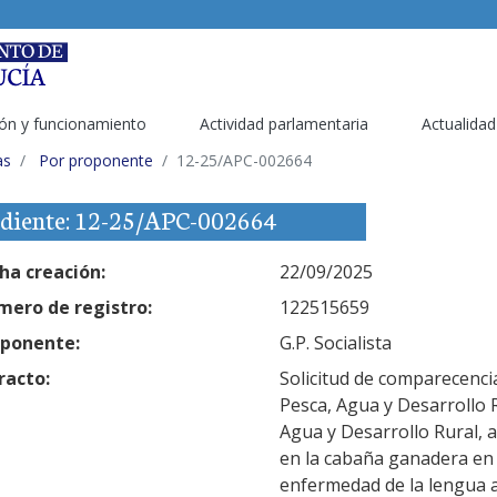
ón y funcionamiento
Actividad parlamentaria
Actualidad
as
Por proponente
12-25/APC-002664
diente: 12-25/APC-002664
ha creación:
22/09/2025
ero de registro:
122515659
ponente:
G.P. Socialista
racto:
Solicitud de comparecencia
Pesca, Agua y Desarrollo R
Agua y Desarrollo Rural, 
en la cabaña ganadera en
enfermedad de la lengua 