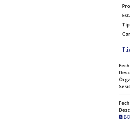
Pro
Est
Tip
Com
Li
Fech
Desc
Órga
Sesi
Fech
Desc
BO