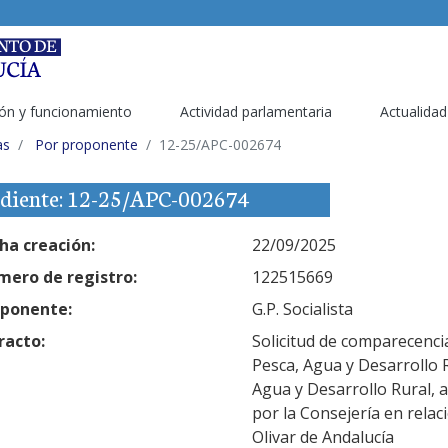
ón y funcionamiento
Actividad parlamentaria
Actualidad
as
Por proponente
12-25/APC-002674
diente: 12-25/APC-002674
ha creación:
22/09/2025
ero de registro:
122515669
ponente:
G.P. Socialista
racto:
Solicitud de comparecencia
Pesca, Agua y Desarrollo R
Agua y Desarrollo Rural, a
por la Consejería en relaci
Olivar de Andalucía