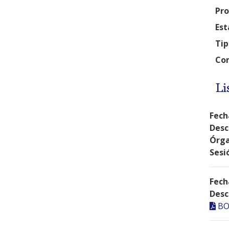
Pro
Est
Tip
Com
Li
Fech
Desc
Órga
Sesi
Fech
Desc
BO