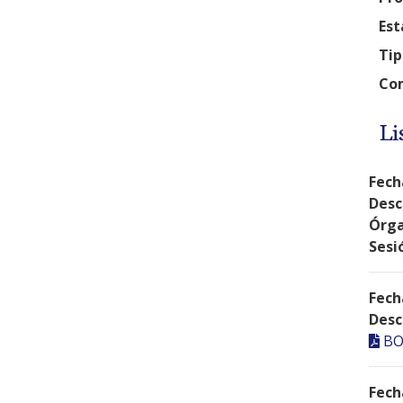
Est
Tip
Com
Li
Fech
Desc
Órga
Sesi
Fech
Desc
BO
Fech