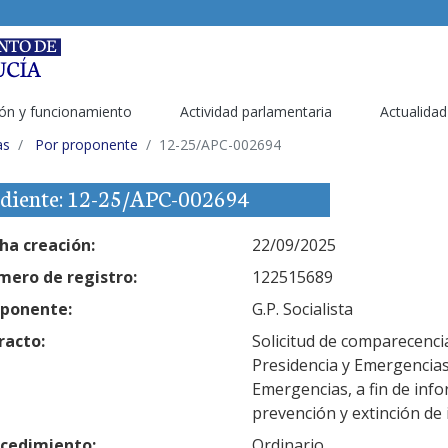
ón y funcionamiento
Actividad parlamentaria
Actualidad
as
Por proponente
12-25/APC-002694
diente: 12-25/APC-002694
ha creación:
22/09/2025
ero de registro:
122515689
ponente:
G.P. Socialista
racto:
Solicitud de comparecencia
Presidencia y Emergencias
Emergencias, a fin de inf
prevención y extinción de 
cedimiento:
Ordinario