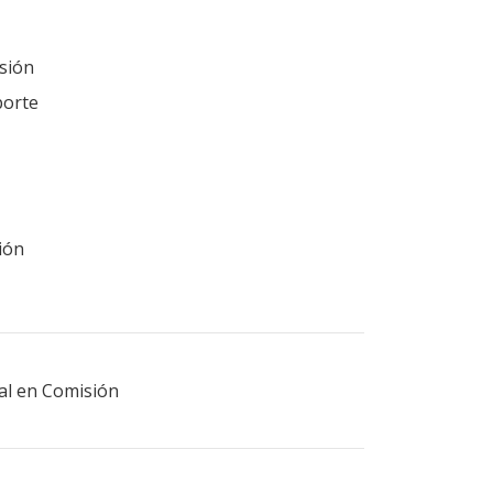
sión
porte
ión
ral en Comisión