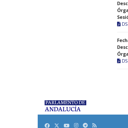
Desc
Órga
Sesi
DS
Fech
Desc
Órga
DS
Facebook
Twitter
Youtube
Instagram
Telegram
RSS