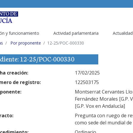
ón y funcionamiento
Actividad parlamentaria
Actualidad
as
Por proponente
12-25/POC-000330
diente: 12-25/POC-000330
ha creación:
17/02/2025
ero de registro:
122503175
ponente:
Montserrat Cervantes Llort
Fernández Morales [G.P. V
[G.P. Vox en Andalucía]
racto:
Pregunta con ruego de res
como sede del mundial de 
cedimiento:
Ordinario