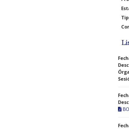
Est
Tip
Com
Li
Fech
Desc
Órga
Sesi
Fech
Desc
BO
Fech