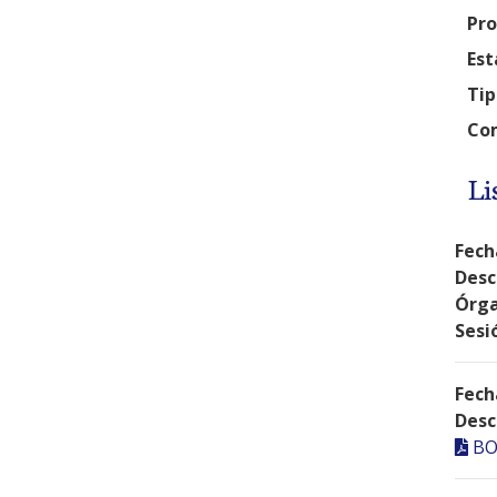
Pro
Est
Tip
Com
Li
Fech
Desc
Órga
Sesi
Fech
Desc
BO