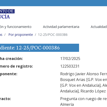
ón y funcionamiento
Actividad parlamentaria
Actualidad
as
Por proponente
12-25/POC-000386
diente: 12-25/POC-000386
ha creación:
17/02/2025
ero de registro:
122503231
ponente:
Rodrigo Javier Alonso Fern
Bosquet Arias [G.P. Vox e
[G.P. Vox en Andalucía], A
Andalucía], Ricardo López 
racto:
Pregunta con ruego de re
Almería