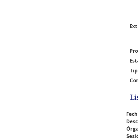
Ext
Pro
Est
Tip
Com
Li
Fech
Desc
Órga
Sesi