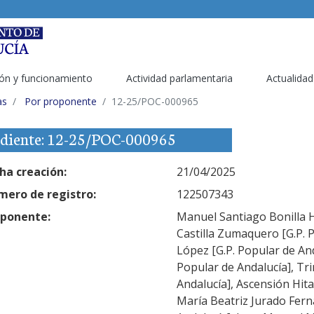
ón y funcionamiento
Actividad parlamentaria
Actualidad
as
Por proponente
12-25/POC-000965
diente: 12-25/POC-000965
ha creación:
21/04/2025
ero de registro:
122507343
ponente:
Manuel Santiago Bonilla H
Castilla Zumaquero [G.P. 
López [G.P. Popular de And
Popular de Andalucía], Tr
Andalucía], Ascensión Hita
María Beatriz Jurado Fern