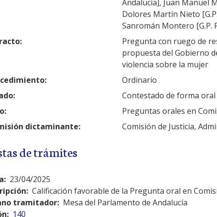
Andalucía], Juan Manuel M
Dolores Martín Nieto [G.P
Sanromán Montero [G.P. P
racto:
Pregunta con ruego de res
propuesta del Gobierno d
violencia sobre la mujer
cedimiento:
Ordinario
ado:
Contestado de forma oral
o:
Preguntas orales en Comi
isión dictaminante:
Comisión de Justicia, Admi
stas de trámites
a:
23/04/2025
ripción:
Calificación favorable de la Pregunta oral en Comis
no tramitador:
Mesa del Parlamento de Andalucía
ón:
140