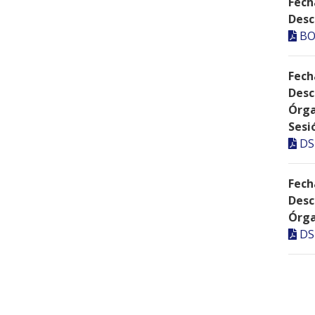
Fech
Desc
BO
Fech
Desc
Órga
Sesi
DS
Fech
Desc
Órga
DS