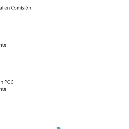
ral en Comisión
nte
ión POC
nte