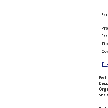
Ext
Pro
Est
Tip
Com
Li
Fech
Desc
Órga
Sesi