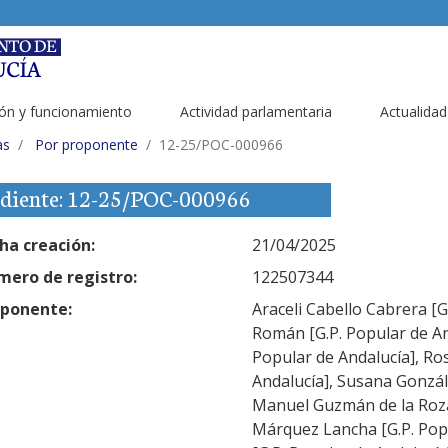
ón y funcionamiento
Actividad parlamentaria
Actualidad
as
Por proponente
12-25/POC-000966
diente: 12-25/POC-000966
ha creación:
21/04/2025
ero de registro:
122507344
ponente:
Araceli Cabello Cabrera [
Román [G.P. Popular de An
Popular de Andalucía], Ro
Andalucía], Susana Gonzále
Manuel Guzmán de la Roza 
Márquez Lancha [G.P. Pop