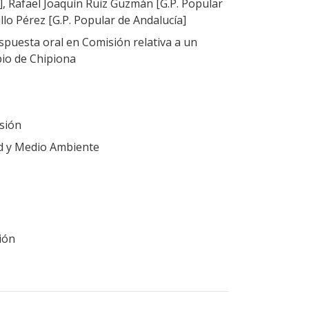
], Rafael Joaquín Ruiz Guzmán [G.P. Popular
illo Pérez [G.P. Popular de Andalucía]
puesta oral en Comisión relativa a un
pio de Chipiona
sión
ad y Medio Ambiente
ión