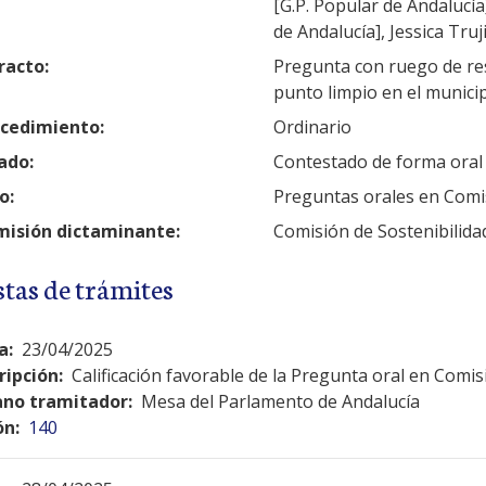
[G.P. Popular de Andalucía
de Andalucía], Jessica Truj
racto:
Pregunta con ruego de res
punto limpio en el munici
cedimiento:
Ordinario
ado:
Contestado de forma oral
o:
Preguntas orales en Comi
isión dictaminante:
Comisión de Sostenibilid
stas de trámites
a:
23/04/2025
ripción:
Calificación favorable de la Pregunta oral en Comis
no tramitador:
Mesa del Parlamento de Andalucía
ón:
140