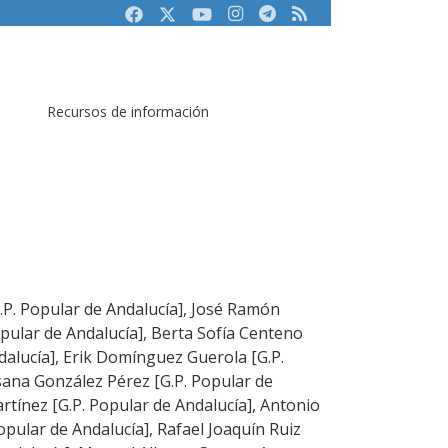
Facebook
Twitter
Youtube
Instagram
Telegram
RSS
Recursos de información
G.P. Popular de Andalucía], José Ramón
ular de Andalucía], Berta Sofía Centeno
dalucía], Erik Domínguez Guerola [G.P.
sana González Pérez [G.P. Popular de
artínez [G.P. Popular de Andalucía], Antonio
Popular de Andalucía], Rafael Joaquín Ruiz