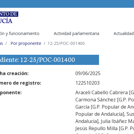
ón y funcionamiento
Actividad parlamentaria
Actualidad
as
Por proponente
12-25/POC-001400
diente: 12-25/POC-001400
ha creación:
09/06/2025
ero de registro:
122510203
ponente:
Araceli Cabello Cabrera [
Carmona Sánchez [G.P. Pop
García [G.P. Popular de An
Popular de Andalucía], Su
Andalucía], Julia Ibáñez M
Jesús Repullo Milla [G.P. 