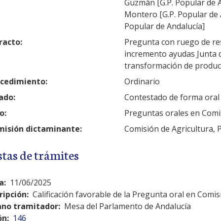
Guzmán [G.P. Popular de 
Montero [G.P. Popular de A
Popular de Andalucía]
racto:
Pregunta con ruego de res
incremento ayudas Junta d
transformación de produc
cedimiento:
Ordinario
ado:
Contestado de forma oral
o:
Preguntas orales en Comi
isión dictaminante:
Comisión de Agricultura, 
stas de trámites
a:
11/06/2025
ripción:
Calificación favorable de la Pregunta oral en Comis
no tramitador:
Mesa del Parlamento de Andalucía
ón:
146