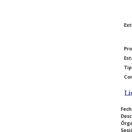
Ext
Pro
Est
Tip
Com
Li
Fech
Desc
Órga
Sesi