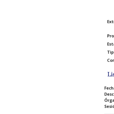
Ext
Pro
Est
Tip
Com
Li
Fech
Desc
Órga
Sesi