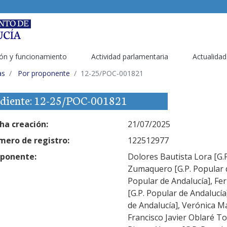
ón y funcionamiento
Actividad parlamentaria
Actualidad
as
Por proponente
12-25/POC-001821
diente: 12-25/POC-001821
ha creación:
21/07/2025
ero de registro:
122512977
ponente:
Dolores Bautista Lora [G.P
Zumaquero [G.P. Popular d
Popular de Andalucía], F
[G.P. Popular de Andalucía
de Andalucía], Verónica Ma
Francisco Javier Oblaré To