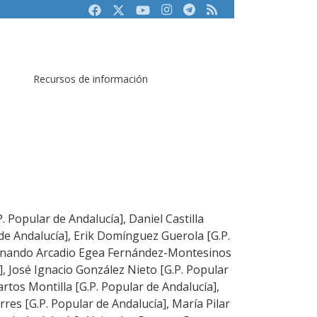
Facebook
Twitter
Youtube
Instagram
Telegram
RSS
Recursos de información
. Popular de Andalucía], Daniel Castilla
e Andalucía], Erik Domínguez Guerola [G.P.
ernando Arcadio Egea Fernández-Montesinos
], José Ignacio González Nieto [G.P. Popular
rtos Montilla [G.P. Popular de Andalucía],
rres [G.P. Popular de Andalucía], María Pilar