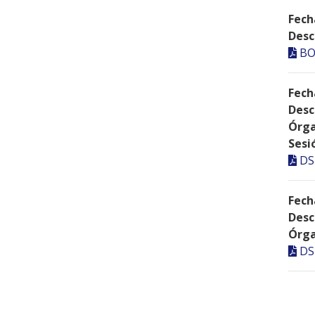
Fech
Desc
BO
Fech
Desc
Órga
Sesi
DS
Fech
Desc
Órga
DS