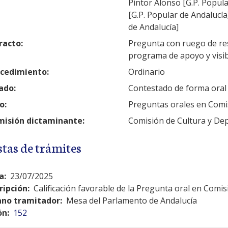
Pintor Alonso [G.P. Popul
[G.P. Popular de Andalucía
de Andalucía]
racto:
Pregunta con ruego de res
programa de apoyo y visib
cedimiento:
Ordinario
ado:
Contestado de forma oral
o:
Preguntas orales en Comi
isión dictaminante:
Comisión de Cultura y De
stas de trámites
a:
23/07/2025
ripción:
Calificación favorable de la Pregunta oral en Comis
no tramitador:
Mesa del Parlamento de Andalucía
ón:
152