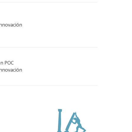
Innovación
ión POC
Innovación