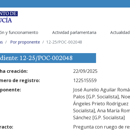
ón y funcionamiento
Actividad parlamentaria
Actualidad
as
Por proponente
12-25/POC-002048
diente: 12-25/POC-002048
ha creación:
22/09/2025
ero de registro:
122515559
ponente:
José Aurelio Aguilar Román
Palos [G.P. Socialista], No
Ángeles Prieto Rodríguez [
Socialista], Ana María Rom
Sánchez [G.P. Socialista]
racto:
Pregunta con ruego de res