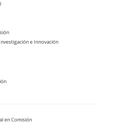
I
sión
Investigación e Innovación
ión
ral en Comisión