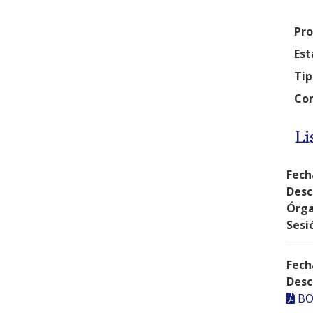
Pro
Est
Tip
Com
Li
Fech
Desc
Órga
Sesi
Fech
Desc
BO