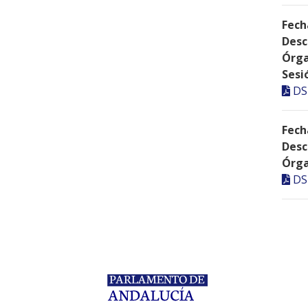
Fech
Desc
Órga
Sesi
DS
Fech
Desc
Órga
DS