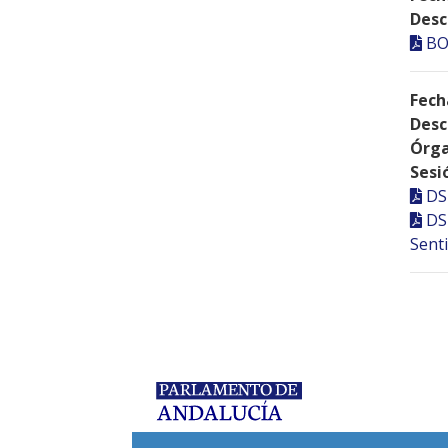
Desc
BO
Fech
Desc
Órga
Sesi
DS
DS
Senti