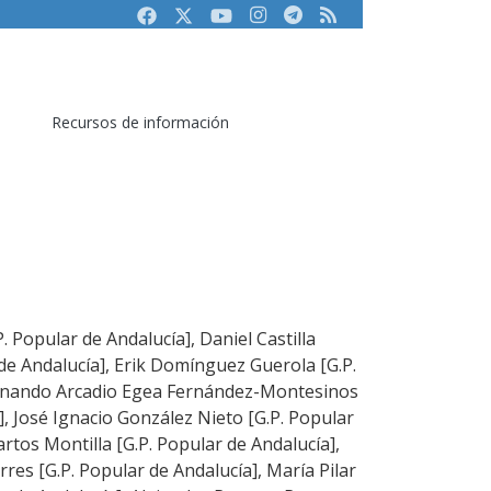
Facebook
Twitter
Youtube
Instagram
Telegram
RSS
Recursos de información
. Popular de Andalucía], Daniel Castilla
e Andalucía], Erik Domínguez Guerola [G.P.
ernando Arcadio Egea Fernández-Montesinos
], José Ignacio González Nieto [G.P. Popular
rtos Montilla [G.P. Popular de Andalucía],
rres [G.P. Popular de Andalucía], María Pilar