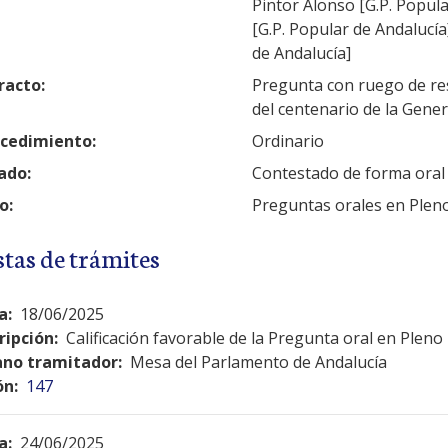
Pintor Alonso [G.P. Popul
[G.P. Popular de Andalucía
de Andalucía]
racto:
Pregunta con ruego de res
del centenario de la Gener
cedimiento:
Ordinario
ado:
Contestado de forma oral
o:
Preguntas orales en Plen
stas de trámites
a:
18/06/2025
ripción:
Calificación favorable de la Pregunta oral en Pleno
no tramitador:
Mesa del Parlamento de Andalucía
ón:
147
a:
24/06/2025