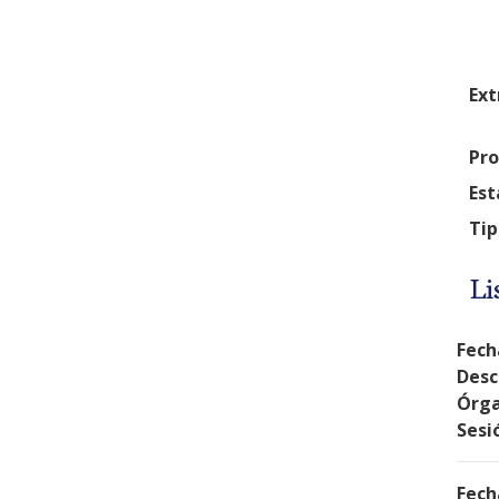
Ext
Pro
Est
Tip
Li
Fech
Desc
Órga
Sesi
Fech