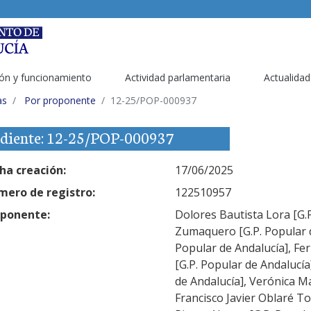
ón y funcionamiento
Actividad parlamentaria
Actualidad
as
Por proponente
12-25/POP-000937
diente: 12-25/POP-000937
ha creación:
17/06/2025
ero de registro:
122510957
ponente:
Dolores Bautista Lora [G.P
Zumaquero [G.P. Popular d
Popular de Andalucía], F
[G.P. Popular de Andalucía
de Andalucía], Verónica Ma
Francisco Javier Oblaré To