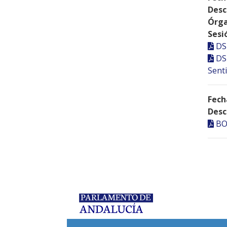
Desc
Órga
Sesi
DS
DS
Senti
Fech
Desc
BO