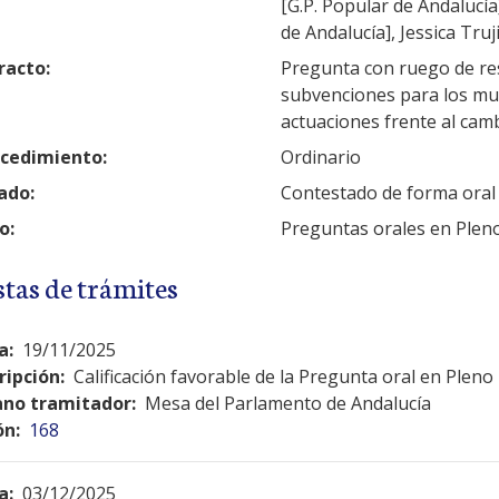
[G.P. Popular de Andalucía
de Andalucía], Jessica Truj
racto:
Pregunta con ruego de res
subvenciones para los mun
actuaciones frente al camb
cedimiento:
Ordinario
ado:
Contestado de forma oral
o:
Preguntas orales en Plen
stas de trámites
a:
19/11/2025
ripción:
Calificación favorable de la Pregunta oral en Pleno
no tramitador:
Mesa del Parlamento de Andalucía
ón:
168
a:
03/12/2025