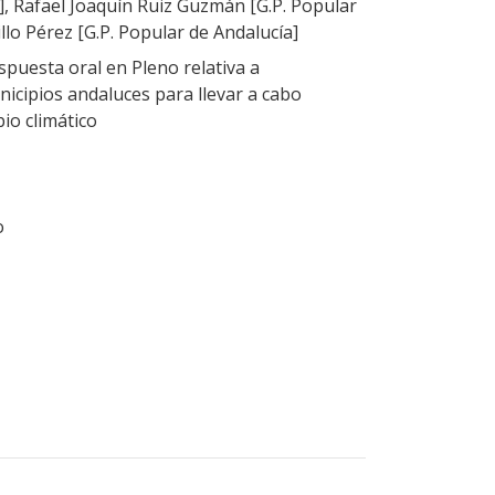
], Rafael Joaquín Ruiz Guzmán [G.P. Popular
illo Pérez [G.P. Popular de Andalucía]
puesta oral en Pleno relativa a
icipios andaluces para llevar a cabo
io climático
o