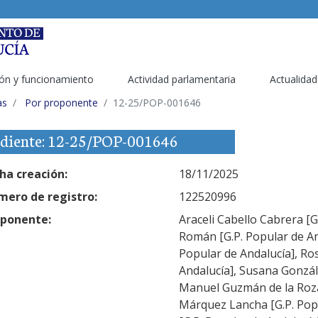
ón y funcionamiento
Actividad parlamentaria
Actualidad
as
Por proponente
12-25/POP-001646
diente: 12-25/POP-001646
ha creación:
18/11/2025
ero de registro:
122520996
ponente:
Araceli Cabello Cabrera [
Román [G.P. Popular de An
Popular de Andalucía], Ro
Andalucía], Susana Gonzále
Manuel Guzmán de la Roza 
Márquez Lancha [G.P. Pop