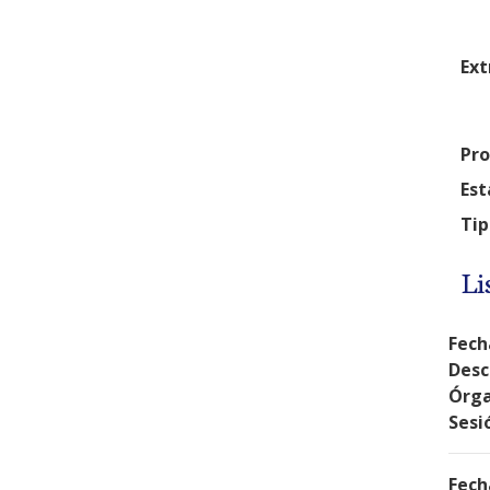
Ext
Pro
Est
Tip
Li
Fech
Desc
Órga
Sesi
Fech