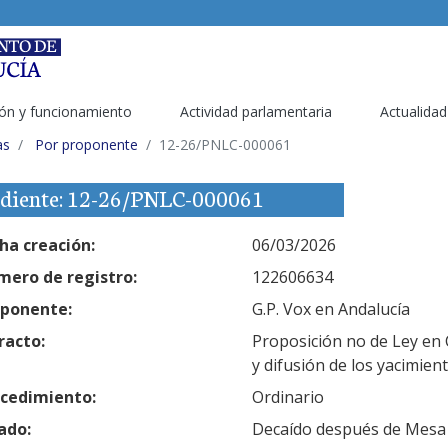
ón y funcionamiento
Actividad parlamentaria
Actualidad
as
Por proponente
12-26/PNLC-000061
diente: 12-26/PNLC-000061
ha creación:
06/03/2026
ero de registro:
122606634
ponente:
G.P. Vox en Andalucía
racto:
Proposición no de Ley en 
y difusión de los yacimie
cedimiento:
Ordinario
ado:
Decaído después de Mesa