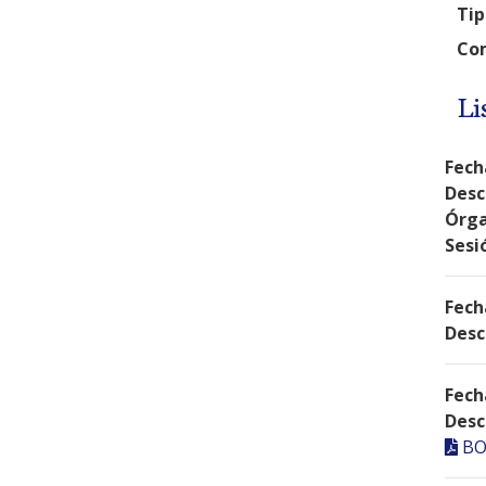
Tip
Com
Li
Fech
Desc
Órga
Sesi
Fech
Desc
Fech
Desc
BO