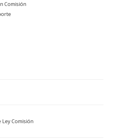
en Comisión
porte
de Ley Comisión