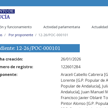
ón y funcionamiento
Actividad parlamentaria
Actualidad
as
Por proponente
12-26/POC-000101
diente: 12-26/POC-000101
ha creación:
26/01/2026
ero de registro:
122601284
ponente:
Araceli Cabello Cabrera [G
Lorente [G.P. Popular de A
Popular de Andalucía], Jul
Andalucía], Juan Manuel M
Francisco Javier Oblaré To
Pintor Alonso [G.P. Popul