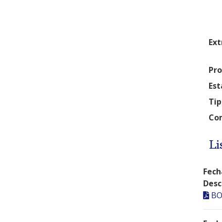
Ext
Pro
Est
Tip
Com
Li
Fech
Desc
BO