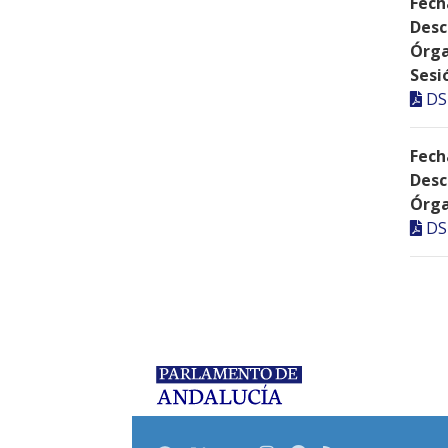
Fech
Desc
Órga
Sesi
DS
Fech
Desc
Órga
DS