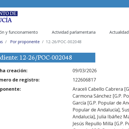
ón y funcionamiento
Actividad parlamentaria
Actualidad
as
Por proponente
12-26/POC-002048
diente: 12-26/POC-002048
ha creación:
09/03/2026
ero de registro:
122606817
ponente:
Araceli Cabello Cabrera [
Carmona Sánchez [G.P. Pop
García [G.P. Popular de An
Popular de Andalucía], Su
Andalucía], Julia Ibáñez M
Jesús Repullo Milla [G.P. 