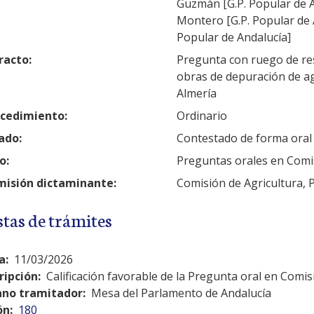
Guzmán [G.P. Popular de 
Montero [G.P. Popular de A
Popular de Andalucía]
racto:
Pregunta con ruego de res
obras de depuración de ag
Almería
cedimiento:
Ordinario
ado:
Contestado de forma oral
o:
Preguntas orales en Comi
isión dictaminante:
Comisión de Agricultura, 
stas de trámites
a:
11/03/2026
ripción:
Calificación favorable de la Pregunta oral en Comis
no tramitador:
Mesa del Parlamento de Andalucía
ón:
180