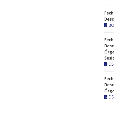
Fech
Desc
BO
Fech
Desc
Órga
Sesi
DS
Fech
Desc
Órga
DS