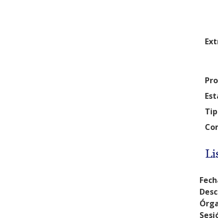
Ext
Pro
Est
Tip
Com
Li
Fech
Desc
Órga
Sesi