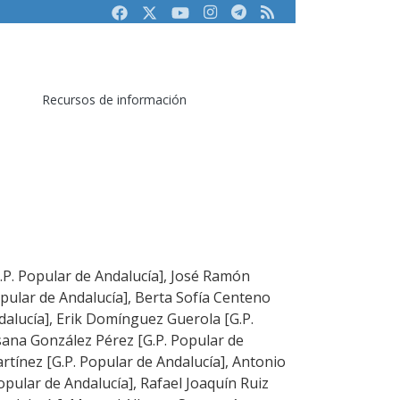
Facebook
Twitter
Youtube
Instagram
Telegram
RSS
Recursos de información
G.P. Popular de Andalucía], José Ramón
ular de Andalucía], Berta Sofía Centeno
dalucía], Erik Domínguez Guerola [G.P.
sana González Pérez [G.P. Popular de
artínez [G.P. Popular de Andalucía], Antonio
Popular de Andalucía], Rafael Joaquín Ruiz