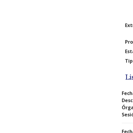
Ext
Pro
Est
Tip
Li
Fech
Desc
Órga
Sesi
Fech