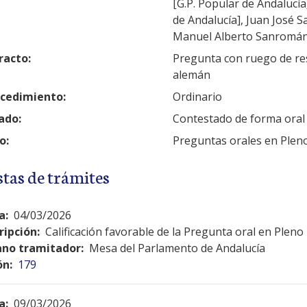
[G.P. Popular de Andalucí
de Andalucía], Juan José S
Manuel Alberto Sanromán 
racto:
Pregunta con ruego de res
alemán
cedimiento:
Ordinario
ado:
Contestado de forma oral
o:
Preguntas orales en Plen
stas de trámites
a:
04/03/2026
ripción:
Calificación favorable de la Pregunta oral en Pleno
no tramitador:
Mesa del Parlamento de Andalucía
ón:
179
a:
09/03/2026