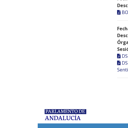
Desc
BO
Fech
Desc
Órga
Sesi
DS
DS
Senti