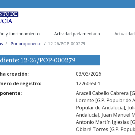
ón y funcionamiento
Actividad parlamentaria
Actualidad
as
Por proponente
12-26/POP-000279
diente: 12-26/POP-000279
ha creación:
03/03/2026
ero de registro:
122606501
ponente:
Araceli Cabello Cabrera [G
Lorente [G.P. Popular de A
Popular de Andalucía], Jul
Andalucía], Juan Manuel M
Antonio Martín Iglesias [G
Oblaré Torres [G.P. Popula