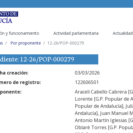
ón y funcionamiento
Actividad parlamentaria
Actualidad
as
Por proponente
12-26/POP-000279
diente: 12-26/POP-000279
ha creación:
03/03/2026
ero de registro:
122606501
ponente:
Araceli Cabello Cabrera [G
Lorente [G.P. Popular de A
Popular de Andalucía], Jul
Andalucía], Juan Manuel M
Antonio Martín Iglesias [G
Oblaré Torres [G.P. Popula