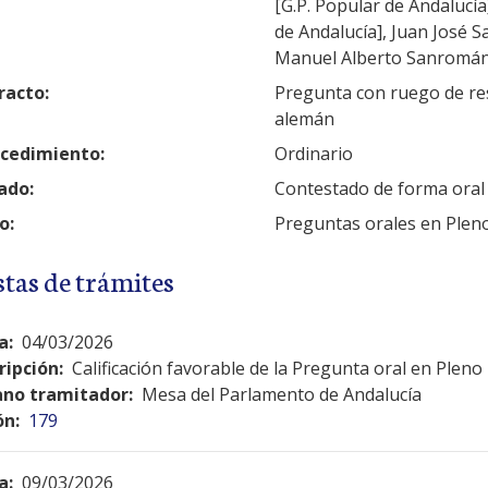
[G.P. Popular de Andalucí
de Andalucía], Juan José S
Manuel Alberto Sanromán 
racto:
Pregunta con ruego de res
alemán
cedimiento:
Ordinario
ado:
Contestado de forma oral
o:
Preguntas orales en Plen
stas de trámites
a:
04/03/2026
ripción:
Calificación favorable de la Pregunta oral en Pleno
no tramitador:
Mesa del Parlamento de Andalucía
ón:
179
a:
09/03/2026