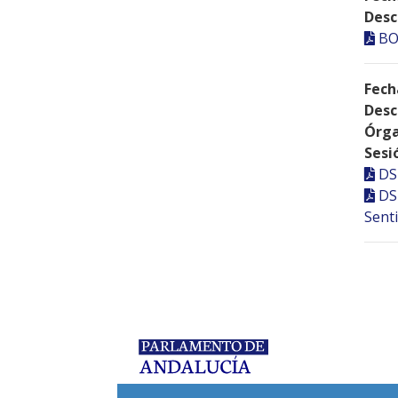
Desc
BO
Fech
Desc
Órga
Sesi
DS
DS
Senti