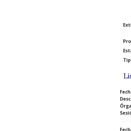
Ext
Pro
Est
Tip
Li
Fech
Desc
Órga
Sesi
Fech