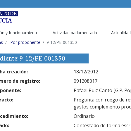
ón y funcionamiento
Actividad parlamentaria
Actualidad
as
Por proponente
9-12/PE-001350
diente: 9-12/PE-001350
ha creación:
18/12/2012
ero de registro:
091208017
ponente:
Rafael Ruiz Canto [G.P. Po
racto:
Pregunta con ruego de res
gastos complemento produ
cedimiento:
Ordinario
ado:
Contestado de forma escr