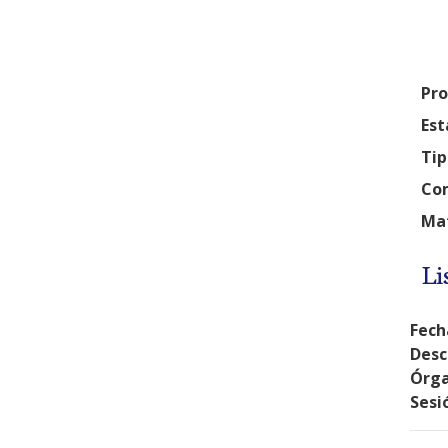
Pro
Est
Tip
Com
Mat
Li
Fech
Desc
Órga
Sesi