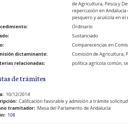
de Agricultura, Pesca y De
repercusión en Andalucía 
pesquero y acuícola en el
cedimiento:
Ordinario
ado:
Sustanciado
o:
Comparecencias en Comis
isión dictaminante:
Comisión de Agricultura, 
erias relacionadas:
política agrícola común, s
stas de trámites
a:
10/12/2014
ripción:
Calificación favorable y admisión a trámite solicit
no tramitador:
Mesa del Parlamento de Andalucía
ón:
108