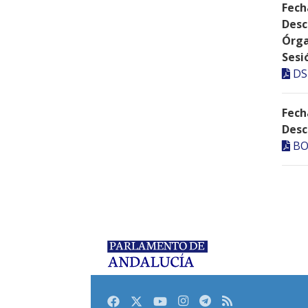
Fech
Desc
Órga
Sesi
DS
Fech
Desc
BO
Facebook
Twitter
Youtube
Instagram
Telegram
RSS