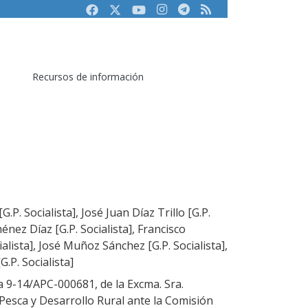
Facebook
Twitter
Youtube
Instagram
Telegram
RSS
Recursos de información
P. Socialista], José Juan Díaz Trillo [G.P.
ménez Díaz [G.P. Socialista], Francisco
alista], José Muñoz Sánchez [G.P. Socialista],
.P. Socialista]
a 9-14/APC-000681, de la Excma. Sra.
 Pesca y Desarrollo Rural ante la Comisión