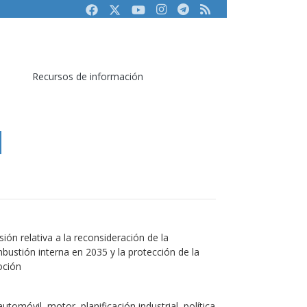
Facebook
Twitter
Youtube
Instagram
Telegram
RSS
Recursos de información
ón relativa a la reconsideración de la
bustión interna en 2035 y la protección de la
oción
automóvil, motor, planificación industrial, política