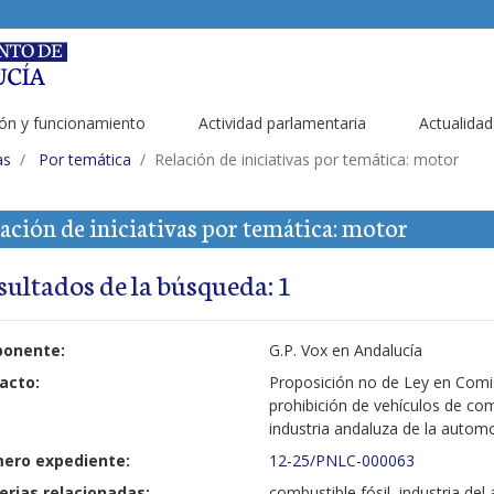
ón y funcionamiento
Actividad parlamentaria
Actualidad
as
Por temática
Relación de iniciativas por temática: motor
ación de iniciativas por temática: motor
sultados de la búsqueda: 1
ponente:
G.P. Vox en Andalucía
acto:
Proposición no de Ley en Comisi
prohibición de vehículos de com
industria andaluza de la autom
ero expediente:
12-25/PNLC-000063
erias relacionadas:
combustible fósil, industria del 