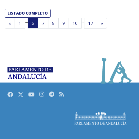
LISTADO COMPLETO
...
...
«
1
6
7
8
9
10
17
»
Facebook
Twitter
Youtube
Instagram
Telegram
RSS