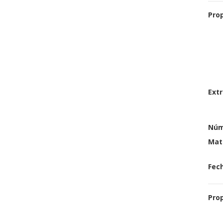
Pro
Extr
Núm
Mat
Fech
Pro