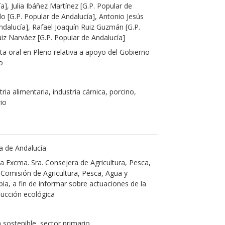
a], Julia Ibáñez Martínez [G.P. Popular de
do [G.P. Popular de Andalucía], Antonio Jesús
Andalucía], Rafael Joaquín Ruiz Guzmán [G.P.
iz Narváez [G.P. Popular de Andalucía]
a oral en Pleno relativa a apoyo del Gobierno
o
ria alimentaria, industria cárnica, porcino,
rio
a de Andalucía
a Excma. Sra. Consejera de Agricultura, Pesca,
 Comisión de Agricultura, Pesca, Agua y
pia, a fin de informar sobre actuaciones de la
ducción ecológica
ra sostenible, sector primario