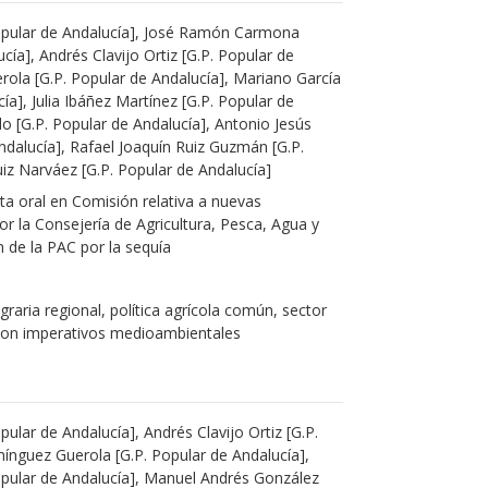
Popular de Andalucía], José Ramón Carmona
cía], Andrés Clavijo Ortiz [G.P. Popular de
rola [G.P. Popular de Andalucía], Mariano García
cía], Julia Ibáñez Martínez [G.P. Popular de
do [G.P. Popular de Andalucía], Antonio Jesús
Andalucía], Rafael Joaquín Ruiz Guzmán [G.P.
iz Narváez [G.P. Popular de Andalucía]
a oral en Comisión relativa a nuevas
r la Consejería de Agricultura, Pesca, Agua y
n de la PAC por la sequía
agraria regional, política agrícola común, sector
 con imperativos medioambientales
pular de Andalucía], Andrés Clavijo Ortiz [G.P.
mínguez Guerola [G.P. Popular de Andalucía],
Popular de Andalucía], Manuel Andrés González