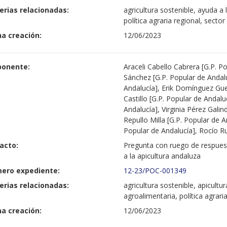
erias relacionadas:
agricultura sostenible, ayuda a 
política agraria regional, sector
a creación:
12/06/2023
ponente:
Araceli Cabello Cabrera [G.P. 
Sánchez [G.P. Popular de Andalu
Andalucía], Erik Domínguez Gue
Castillo [G.P. Popular de Andalu
Andalucía], Virginia Pérez Galin
Repullo Milla [G.P. Popular de 
Popular de Andalucía], Rocío Ru
acto:
Pregunta con ruego de respues
a la apicultura andaluza
ero expediente:
12-23/POC-001349
erias relacionadas:
agricultura sostenible, apicultur
agroalimentaria, política agrari
a creación:
12/06/2023