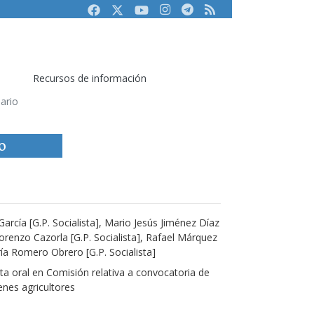
Facebook
Twitter
Youtube
Instagram
Telegram
RSS
Recursos de información
mario
o
rcía [G.P. Socialista], Mario Jesús Jiménez Díaz
Lorenzo Cazorla [G.P. Socialista], Rafael Márquez
ría Romero Obrero [G.P. Socialista]
a oral en Comisión relativa a convocatoria de
nes agricultores