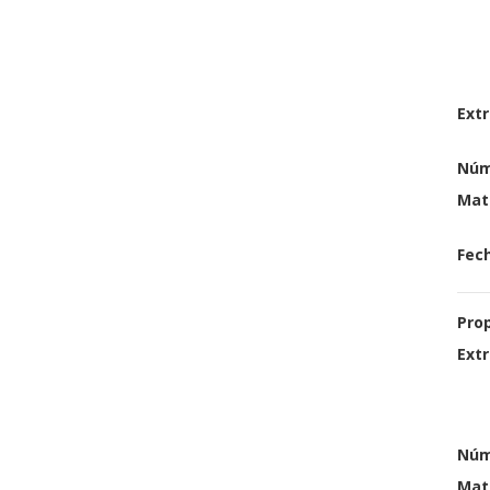
Extr
Núm
Mat
Fech
Pro
Extr
Núm
Mat