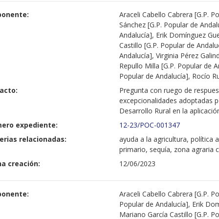
ponente:
Araceli Cabello Cabrera [G.P. 
Sánchez [G.P. Popular de Andalu
Andalucía], Erik Domínguez Gue
Castillo [G.P. Popular de Andalu
Andalucía], Virginia Pérez Galin
Repullo Milla [G.P. Popular de 
Popular de Andalucía], Rocío Ru
acto:
Pregunta con ruego de respuest
excepcionalidades adoptadas po
Desarrollo Rural en la aplicació
ero expediente:
12-23/POC-001347
erias relacionadas:
ayuda a la agricultura, política 
primario, sequía, zona agraria
a creación:
12/06/2023
ponente:
Araceli Cabello Cabrera [G.P. Po
Popular de Andalucía], Erik Do
Mariano García Castillo [G.P. 