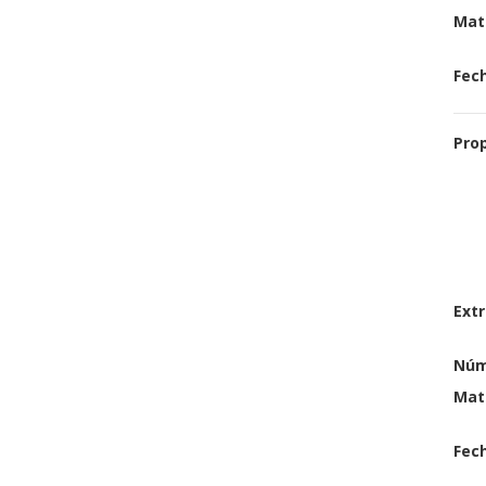
Mat
Fech
Pro
Extr
Núm
Mat
Fech