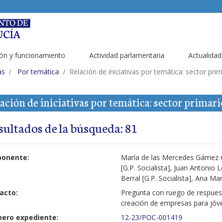
ón y funcionamiento
Actividad parlamentaria
Actualidad
as
Por temática
Relación de iniciativas por temática: sector pri
ación de iniciativas por temática: sector primari
sultados de la búsqueda: 81
ponente:
María de las Mercedes Gámez Ga
[G.P. Socialista], Juan Antonio 
Berral [G.P. Socialista], Ana Ma
acto:
Pregunta con ruego de respuest
creación de empresas para jóve
ero expediente:
12-23/POC-001419