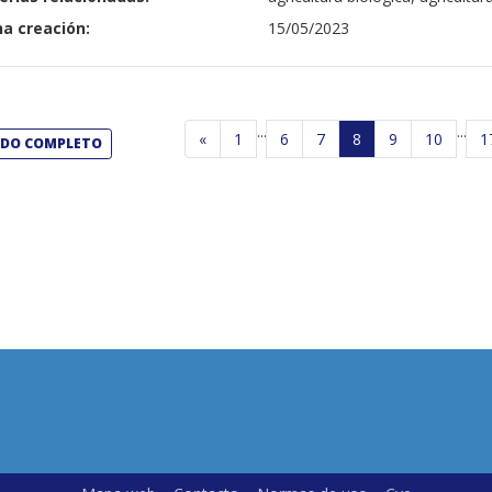
a creación:
15/05/2023
...
...
«
1
6
7
8
9
10
1
ADO COMPLETO