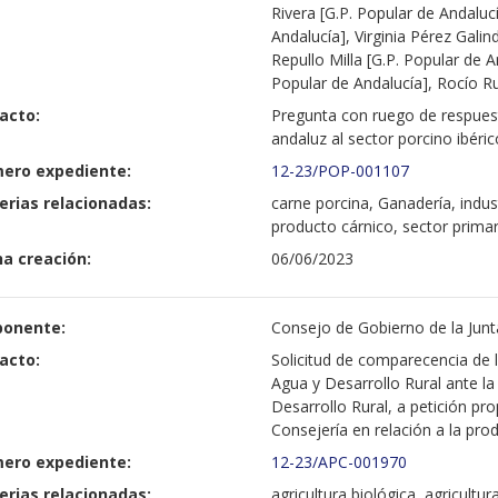
Rivera [G.P. Popular de Andalucí
Andalucía], Virginia Pérez Galin
Repullo Milla [G.P. Popular de 
Popular de Andalucía], Rocío Ru
acto:
Pregunta con ruego de respuest
andaluz al sector porcino ibéric
ero expediente:
12-23/POP-001107
erias relacionadas:
carne porcina, Ganadería, indust
producto cárnico, sector prima
a creación:
06/06/2023
ponente:
Consejo de Gobierno de la Junt
acto:
Solicitud de comparecencia de l
Agua y Desarrollo Rural ante la
Desarrollo Rural, a petición pro
Consejería en relación a la pro
ero expediente:
12-23/APC-001970
erias relacionadas:
agricultura biológica, agricultu