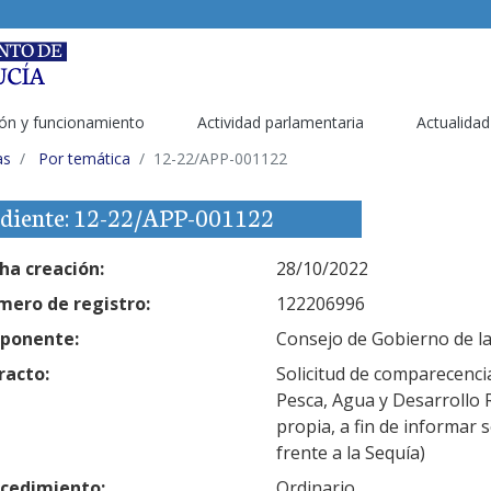
ón y funcionamiento
Actividad parlamentaria
Actualidad
as
Por temática
12-22/APP-001122
diente: 12-22/APP-001122
ha creación:
28/10/2022
ero de registro:
122206996
ponente:
Consejo de Gobierno de la
racto:
Solicitud de comparecencia
Pesca, Agua y Desarrollo R
propia, a fin de informar 
frente a la Sequía)
cedimiento:
Ordinario