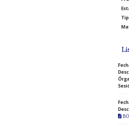
Est
Tip
Mat
Li
Fech
Desc
Órga
Sesi
Fech
Desc
BO