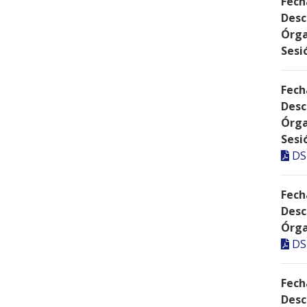
Fech
Desc
Órga
Sesi
Fech
Desc
Órga
Sesi
DS
Fech
Desc
Órga
DS
Fech
Desc