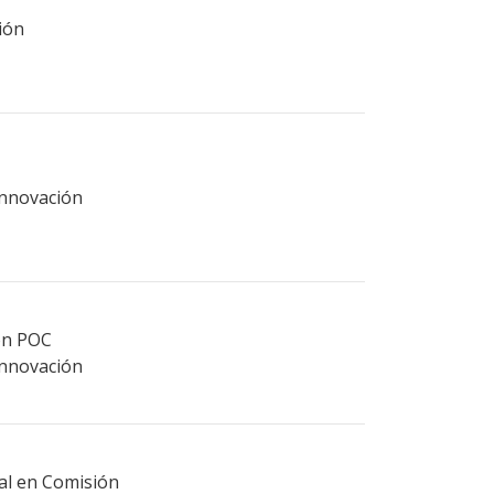
ión
Innovación
ión POC
Innovación
ral en Comisión