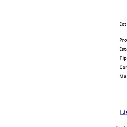
Ext
Pro
Est
Tip
Com
Mat
Li