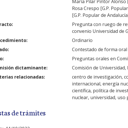
María Pilar Pintor Alonso 
Rosa Crespo [G.P. Popular
[G.P. Popular de Andalucía
racto:
Pregunta con ruego de res
convenio Universidad de 
cedimiento:
Ordinario
ado:
Contestado de forma oral
o:
Preguntas orales en Comi
isión dictaminante:
Comisión de Universidad, 
erias relacionadas:
centro de investigación, 
internacional, energía nuc
científica, política de inv
nuclear, universidad, uso p
stas de trámites