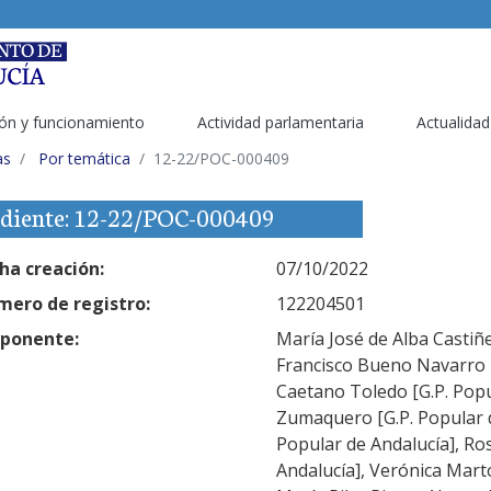
ón y funcionamiento
Actividad parlamentaria
Actualidad
as
Por temática
12-22/POC-000409
diente: 12-22/POC-000409
ha creación:
07/10/2022
ero de registro:
122204501
ponente:
María José de Alba Castiñe
Francisco Bueno Navarro [
Caetano Toledo [G.P. Popul
Zumaquero [G.P. Popular d
Popular de Andalucía], Ro
Andalucía], Verónica Marto