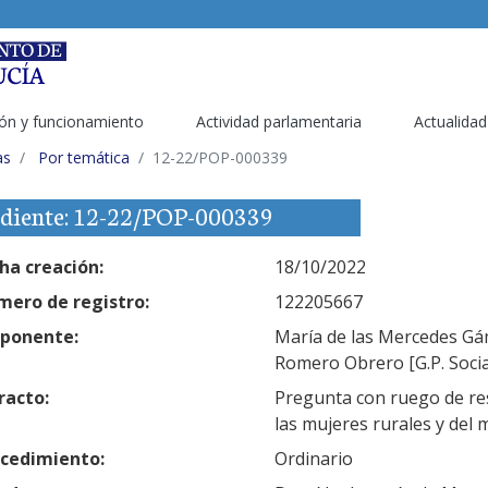
ón y funcionamiento
Actividad parlamentaria
Actualidad
as
Por temática
12-22/POP-000339
diente: 12-22/POP-000339
ha creación:
18/10/2022
ero de registro:
122205667
ponente:
María de las Mercedes Gáme
Romero Obrero [G.P. Socia
racto:
Pregunta con ruego de res
las mujeres rurales y del 
cedimiento:
Ordinario