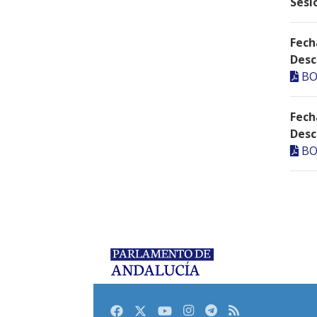
Sesi
Fech
Desc
BO
Fech
Desc
BO
Facebook
Twitter
Youtube
Instagram
Telegram
RSS