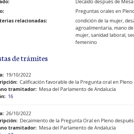
ado:
Decaído después de Mesa
o:
Preguntas orales en Plen
erias relacionadas:
condición de la mujer, desa
agroalimentaria, mano de o
mujer, sanidad laboral, se
femenino
stas de trámites
a:
19/10/2022
ripción:
Calificación favorable de la Pregunta oral en Pleno
no tramitador:
Mesa del Parlamento de Andalucía
ón:
16
a:
26/10/2022
ripción:
Decaimiento de la Pregunta Oral en Pleno después 
no tramitador:
Mesa del Parlamento de Andalucía