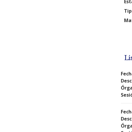
Est
Tip
Mat
Li
Fech
Desc
Órga
Sesi
Fech
Desc
Órga