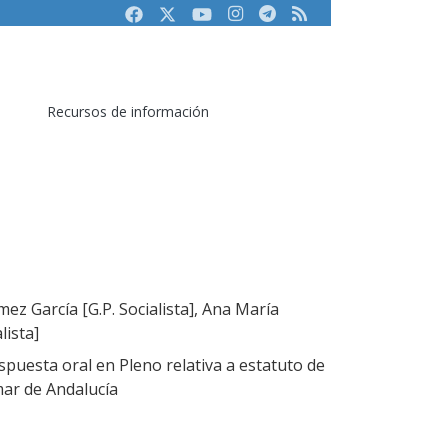
Facebook
Twitter
Youtube
Instagram
Telegram
RSS
Recursos de información
z García [G.P. Socialista], Ana María
lista]
puesta oral en Pleno relativa a estatuto de
mar de Andalucía