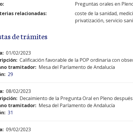
o:
Preguntas orales en Plen
erias relacionadas:
coste de la sanidad, medici
privatización, servicio san
stas de trámites
a:
01/02/2023
ripción:
Calificación favorable de la POP ordinaria con obs
no tramitador:
Mesa del Parlamento de Andalucía
ón:
29
a:
08/02/2023
ripción:
Decaimiento de la Pregunta Oral en Pleno después 
no tramitador:
Mesa del Parlamento de Andalucía
ón:
31
a:
09/02/2023