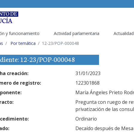
ón y funcionamiento
Actividad parlamentaria
Actualidad
as
Por temática
12-23/POP-000048
diente: 12-23/POP-000048
ha creación:
31/01/2023
ero de registro:
122301868
ponente:
María Ángeles Prieto Rodrí
racto:
Pregunta con ruego de res
privatización de las consu
cedimiento:
Ordinario
ado:
Decaído después de Mesa