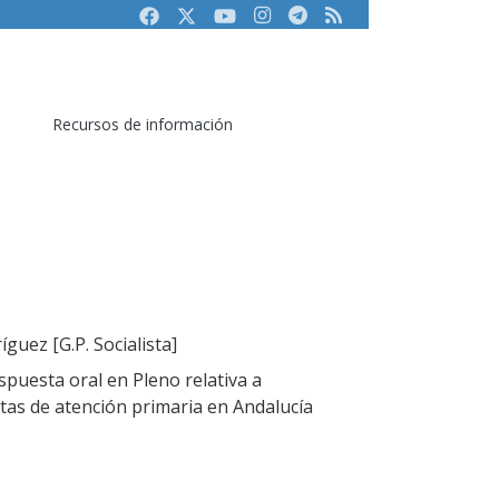
Facebook
Twitter
Youtube
Instagram
Telegram
RSS
Recursos de información
guez [G.P. Socialista]
puesta oral en Pleno relativa a
ltas de atención primaria en Andalucía