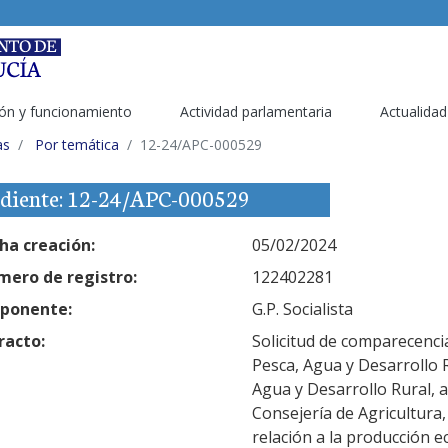
ón y funcionamiento
Actividad parlamentaria
Actualidad
as
Por temática
12-24/APC-000529
diente: 12-24/APC-000529
ha creación:
05/02/2024
ero de registro:
122402281
ponente:
G.P. Socialista
racto:
Solicitud de comparecencia
Pesca, Agua y Desarrollo R
Agua y Desarrollo Rural, a
Consejería de Agricultura,
relación a la producción e