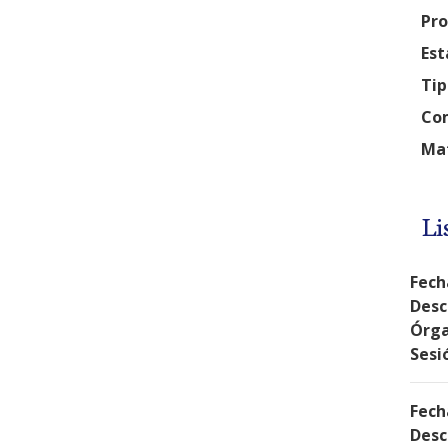
Pro
Est
Tip
Com
Mat
Li
Fech
Desc
Órga
Sesi
Fech
Desc