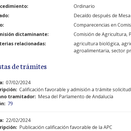
cedimiento:
Ordinario
ado:
Decaído después de Mesa
o:
Comparecencias en Comis
isión dictaminante:
Comisión de Agricultura, 
erias relacionadas:
agricultura biológica, agri
agroalimentaria, sector p
stas de trámites
a:
07/02/2024
ripción:
Calificación favorable y admisión a trámite solicit
no tramitador:
Mesa del Parlamento de Andalucía
ón:
79
a:
22/02/2024
ripción:
Publicación calificación favorable de la APC