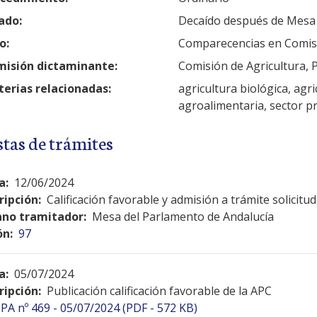
ado:
Decaído después de Mesa
o:
Comparecencias en Comis
isión dictaminante:
Comisión de Agricultura, 
erias relacionadas:
agricultura biológica, agri
agroalimentaria, sector p
stas de trámites
a:
12/06/2024
ripción:
Calificación favorable y admisión a trámite solicit
no tramitador:
Mesa del Parlamento de Andalucía
ón:
97
a:
05/07/2024
ripción:
Publicación calificación favorable de la APC
PA nº 469 - 05/07/2024 (PDF - 572 KB)