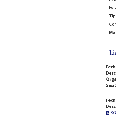
Est
Tip
Com
Mat
Li
Fech
Desc
Órga
Sesi
Fech
Desc
BO