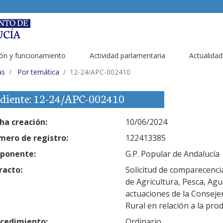
ón y funcionamiento
Actividad parlamentaria
Actualidad
as
Por temática
12-24/APC-002410
diente: 12-24/APC-002410
ha creación:
10/06/2024
ero de registro:
122413385
ponente:
G.P. Popular de Andalucía
racto:
Solicitud de comparecenci
de Agricultura, Pesca, Agu
actuaciones de la Consejer
Rural en relación a la pro
cedimiento:
Ordinario