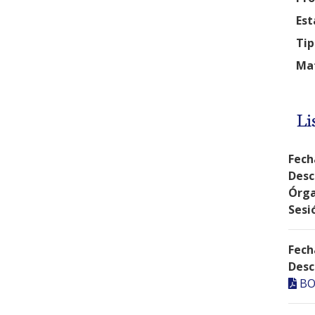
Est
Tip
Mat
Li
Fech
Desc
Órga
Sesi
Fech
Desc
BO