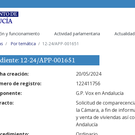
ón y funcionamiento
Actividad parlamentaria
Actualidad
as
Por temática
12-24/APP-001651
diente: 12-24/APP-001651
ha creación:
20/05/2024
ero de registro:
122411756
ponente:
G.P. Vox en Andalucía
racto:
Solicitud de comparecenci
la Cámara, a fin de inform
y venta de viviendas así 
Andalucía
cedimiento:
Ordinario