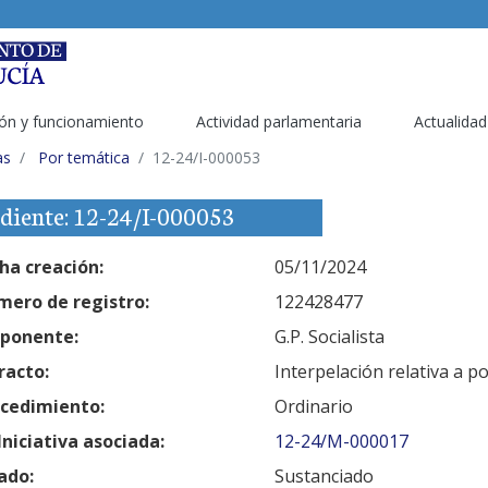
ón y funcionamiento
Actividad parlamentaria
Actualidad
as
Por temática
12-24/I-000053
diente: 12-24/I-000053
ha creación:
05/11/2024
ero de registro:
122428477
ponente:
G.P. Socialista
racto:
Interpelación relativa a po
cedimiento:
Ordinario
Iniciativa asociada:
12-24/M-000017
ado:
Sustanciado