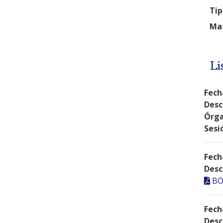
Tip
Mat
Li
Fech
Desc
Órga
Sesi
Fech
Desc
BO
Fech
Desc