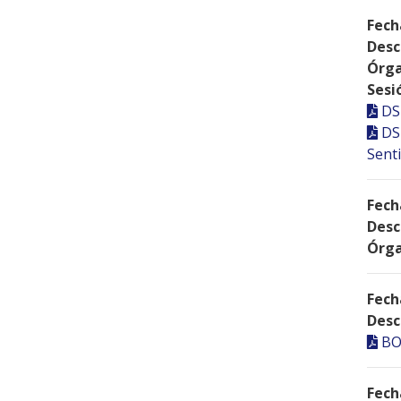
Fech
Desc
Órga
Sesi
DS
DS
Senti
Fech
Desc
Órga
Fech
Desc
BO
Fech