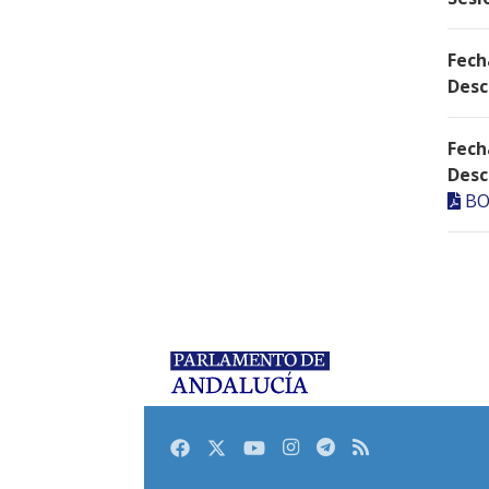
Fech
Desc
Fech
Desc
BO
Facebook
Twitter
Youtube
Instagram
Telegram
RSS