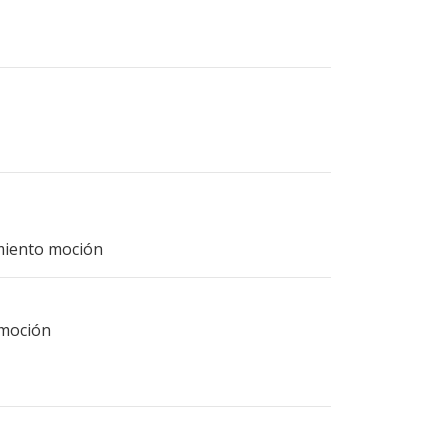
imiento moción
 moción