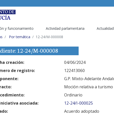
ón y funcionamiento
Actividad parlamentaria
Actualidad
as
Por temática
12-24/M-000008
diente: 12-24/M-000008
ha creación:
04/06/2024
ero de registro:
122413060
ponente:
G.P. Mixto-Adelante Andal
racto:
Moción relativa a turismo
cedimiento:
Ordinario
Iniciativa asociada:
12-24/I-000025
ado:
Acuerdo adoptado