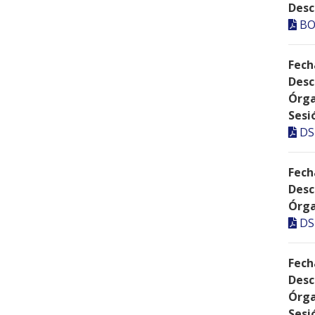
Desc
BO
Fech
Desc
Órga
Sesi
DS
Fech
Desc
Órga
DS
Fech
Desc
Órga
Sesi