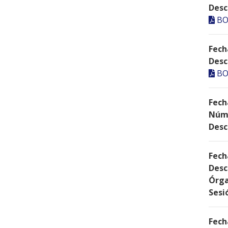
Desc
BO
Fech
Desc
BO
Fech
Núme
Desc
Fech
Desc
Órga
Sesi
Fech