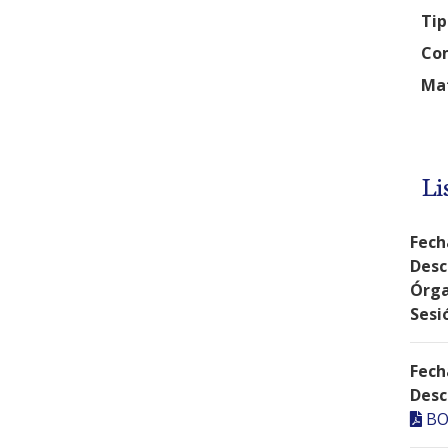
Tip
Com
Mat
Li
Fech
Desc
Órga
Sesi
Fech
Desc
BO