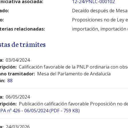
Iniciativa asociada:
12-24/PNLC-000102
ado:
Decaído después de Mesa
o:
Proposiciones no de Ley 
erias relacionadas:
importación, importación 
stas de trámites
a:
03/04/2024
ripción:
Calificación favorable de la PNLP ordinaria con ob
no tramitador:
Mesa del Parlamento de Andalucía
ón:
88
a:
06/05/2024
ripción:
Publicación calificación favorable Proposición no d
PA nº 426 - 06/05/2024 (PDF - 759 KB)
a:
24/03/2026