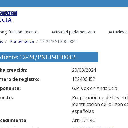
ón y funcionamiento
Actividad parlamentaria
Actualidad
as
Por temática
12-24/PNLP-000042
diente: 12-24/PNLP-000042
ha creación:
20/03/2024
ero de registro:
122406452
ponente:
G.P. Vox en Andalucía
racto:
Proposición no de Ley en 
identificación del origen 
españolas
cedimiento:
Art. 171 RC