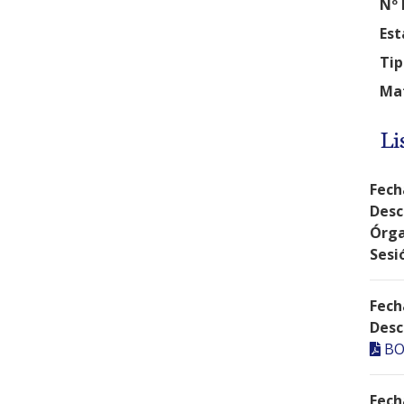
Nº 
Est
Tip
Mat
Li
Fech
Desc
Órga
Sesi
Fech
Desc
BO
Fech