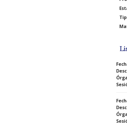
Est
Tip
Mat
Li
Fech
Desc
Órga
Sesi
Fech
Desc
Órga
Sesi