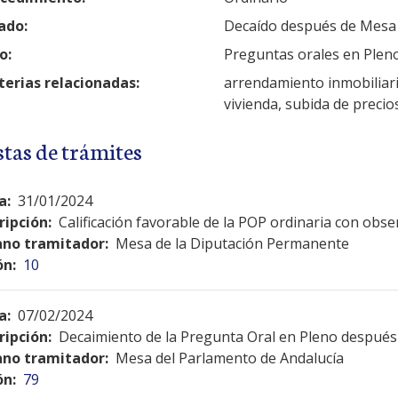
ado:
Decaído después de Mesa
o:
Preguntas orales en Plen
erias relacionadas:
arrendamiento inmobiliario
vivienda, subida de precios
stas de trámites
a:
31/01/2024
ripción:
Calificación favorable de la POP ordinaria con obs
no tramitador:
Mesa de la Diputación Permanente
ón:
10
a:
07/02/2024
ripción:
Decaimiento de la Pregunta Oral en Pleno después 
no tramitador:
Mesa del Parlamento de Andalucía
ón:
79