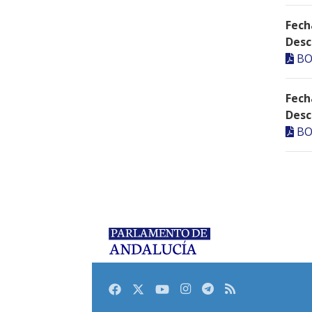
Fech
Desc
BO
Fech
Desc
BO
Facebook
Twitter
Youtube
Instagram
Telegram
RSS