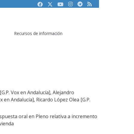
Facebook
Twitter
Youtube
Instagram
Telegram
RSS
Recursos de información
G.P. Vox en Andalucía], Alejandro
 en Andalucía], Ricardo López Olea [G.P.
puesta oral en Pleno relativa a incremento
ivienda