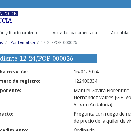
ón y funcionamiento
Actividad parlamentaria
Actualidad
as
Por temática
12-24/POP-000026
diente: 12-24/POP-000026
ha creación:
16/01/2024
ero de registro:
122400334
ponente:
Manuel Gavira Florentino [
Hernández Valdés [G.P. Vox
Vox en Andalucía]
racto:
Pregunta con ruego de res
de precio del alquiler de v
cedimiento:
Ordinario