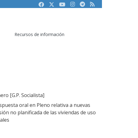
Facebook
Twitter
Youtube
Instagram
Telegram
RSS
Recursos de información
ro [G.P. Socialista]
puesta oral en Pleno relativa a nuevas
ión no planificada de las viviendas de uso
iales