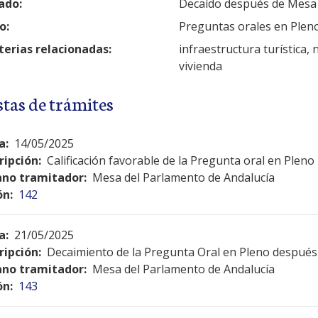
ado:
Decaído después de Mesa
o:
Preguntas orales en Plen
erias relacionadas:
infraestructura turística, 
vivienda
stas de trámites
a:
14/05/2025
ripción:
Calificación favorable de la Pregunta oral en Pleno
no tramitador:
Mesa del Parlamento de Andalucía
ón:
142
a:
21/05/2025
ripción:
Decaimiento de la Pregunta Oral en Pleno después 
no tramitador:
Mesa del Parlamento de Andalucía
ón:
143