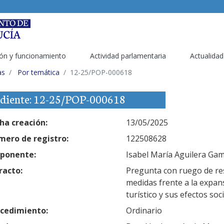
ón y funcionamiento
Actividad parlamentaria
Actualidad
as
Por temática
12-25/POP-000618
diente: 12-25/POP-000618
ha creación:
13/05/2025
ero de registro:
122508628
ponente:
Isabel María Aguilera Game
racto:
Pregunta con ruego de res
medidas frente a la expans
turístico y sus efectos soc
cedimiento:
Ordinario