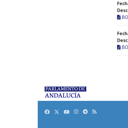
Fech
Desc
BO
Fech
Desc
BO
Facebook
Twitter
Youtube
Instagram
Telegram
RSS