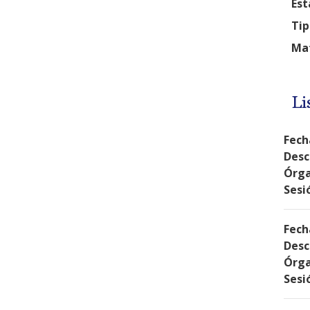
Est
Tip
Mat
Li
Fech
Desc
Órga
Sesi
Fech
Desc
Órga
Sesi