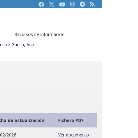
Facebook
Twitter
Youtube
Instagram
Telegram
RSS
Recursos de información
estre García, Ana
cha de actualización
Fichero PDF
/02/2026
Ver documento