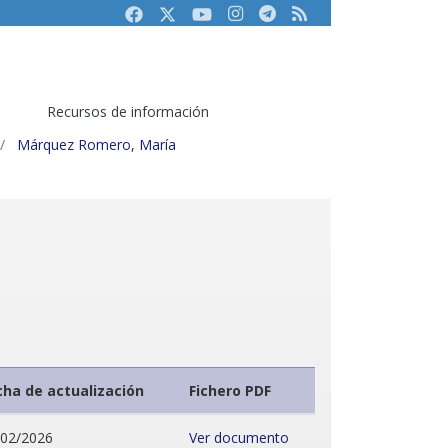
Facebook
Twitter
Youtube
Instagram
Telegram
RSS
Recursos de información
Márquez Romero, María
cha de actualización
Fichero PDF
/02/2026
Ver documento