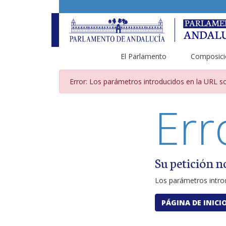
El Parlamento
Composici
Página de error por pará
Error: Los parámetros introducidos en la URL so
Err
Su petición n
Los parámetros introd
PÁGINA DE INICI