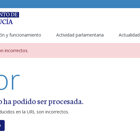
ón y funcionamiento
Actividad parlamentaria
Actualidad
metros incorrectos
n incorrectos.
or
o ha podido ser procesada.
ucidos en la URL son incorrectos.
O