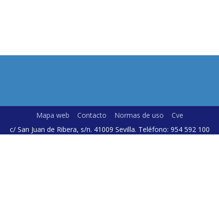
Mapa web
Contacto
Normas de uso
Cve
c/ San Juan de Ribera, s/n. 41009 Sevilla. Teléfono: 954 592 100