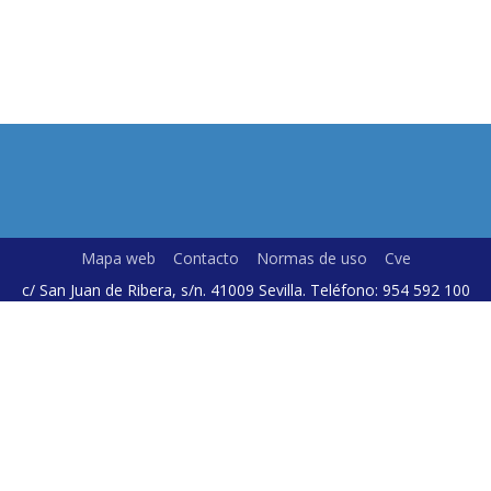
Mapa web
Contacto
Normas de uso
Cve
c/ San Juan de Ribera, s/n. 41009 Sevilla. Teléfono: 954 592 100