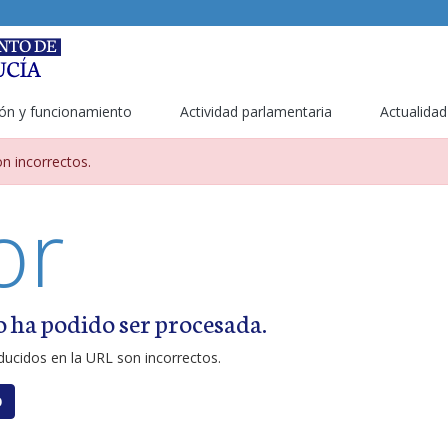
ón y funcionamiento
Actividad parlamentaria
Actualidad
metros incorrectos
n incorrectos.
or
o ha podido ser procesada.
ucidos en la URL son incorrectos.
O