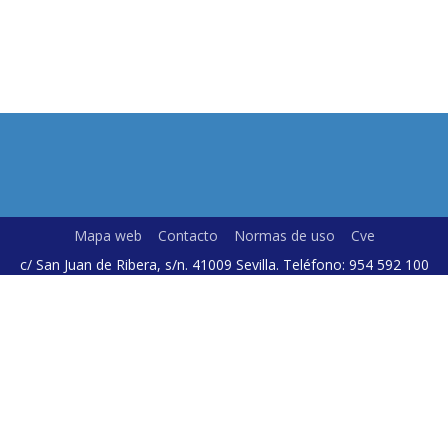
Mapa web
Contacto
Normas de uso
Cve
c/ San Juan de Ribera, s/n. 41009 Sevilla. Teléfono: 954 592 100