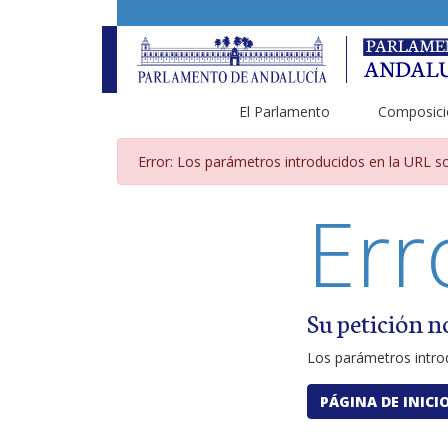
El Parlamento
Composici
Página de error por pará
Error: Los parámetros introducidos en la URL so
Err
Su petición n
Los parámetros introd
PÁGINA DE INICI