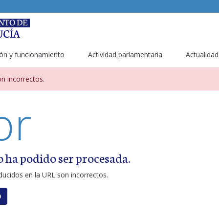
ón y funcionamiento
Actividad parlamentaria
Actualidad
metros incorrectos
n incorrectos.
or
o ha podido ser procesada.
ucidos en la URL son incorrectos.
O