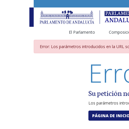
El Parlamento
Composici
Página de error por pará
Error: Los parámetros introducidos en la URL so
Err
Su petición n
Los parámetros introd
PÁGINA DE INICI