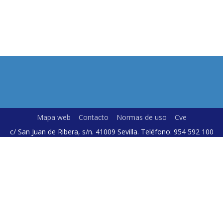
Mapa web
Contacto
Normas de uso
Cve
c/ San Juan de Ribera, s/n. 41009 Sevilla. Teléfono: 954 592 100