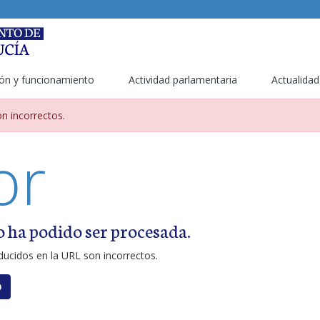
ón y funcionamiento
Actividad parlamentaria
Actualidad
metros incorrectos
n incorrectos.
or
o ha podido ser procesada.
ucidos en la URL son incorrectos.
O