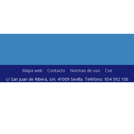
Mapa web
Contacto
Normas de uso
Cve
c/ San Juan de Ribera, s/n. 41009 Sevilla. Teléfono: 954 592 100