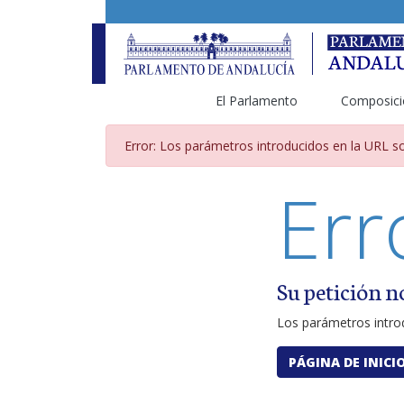
El Parlamento
Composici
Página de error por pará
Error: Los parámetros introducidos en la URL so
Err
Su petición n
Los parámetros introd
PÁGINA DE INICI