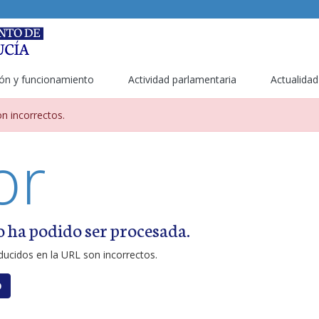
ón y funcionamiento
Actividad parlamentaria
Actualidad
metros incorrectos
n incorrectos.
or
o ha podido ser procesada.
ucidos en la URL son incorrectos.
O