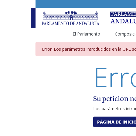
El Parlamento
Composici
Página de error por pará
Error: Los parámetros introducidos en la URL so
Err
Su petición n
Los parámetros introd
PÁGINA DE INICI