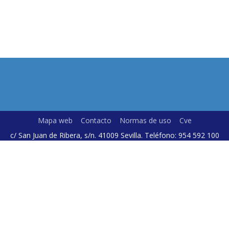
Mapa web
Contacto
Normas de uso
Cve
c/ San Juan de Ribera, s/n. 41009 Sevilla. Teléfono: 954 592 100