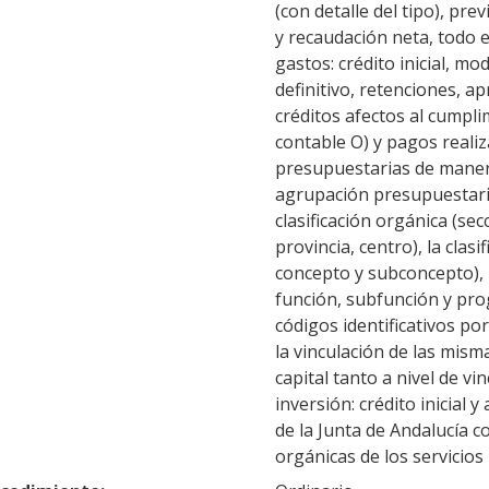
(con detalle del tipo), pre
y recaudación neta, todo e
gastos: crédito inicial, mod
definitivo, retenciones, a
créditos afectos al cumpl
contable O) y pagos realiz
presupuestarias de manera 
agrupación presupuestaria
clasificación orgánica (se
provincia, centro), la clasi
concepto y subconcepto), l
función, subfunción y prog
códigos identificativos p
la vinculación de las mism
capital tanto a nivel de v
inversión: crédito inicial 
de la Junta de Andalucía c
orgánicas de los servicios 